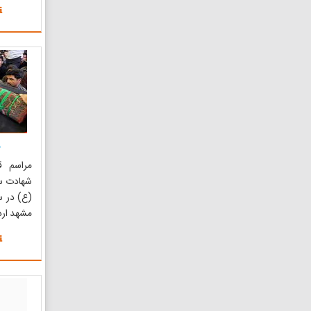
به صورت 
بیشتر آب 
آبدهی چ
لنج لواد
به روستا
م...
م
مراسم ق
شهادت س
مشهد ارد
این امامز
فین کاش
تعصب و غ
از روزهای
برگزار می
معروف...