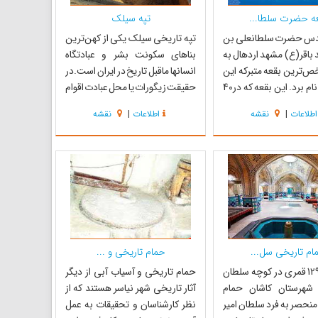
ه حضرت سلطا...
تپه سیلک
دس حضرت سلطانعلی بن
تپه تاریخی سیلک یکی از کهن‌ترین
 باقر(ع) مشهد اردهال به
بناهای سکونت بشر و عبادتگاه
ص‌ترین بقعه متبرکه این
انسانها ماقبل تاریخ در ایران است.در
شهرستان نام برد. این بقعه که در40
حقیقت زیگورات یا محل عبادت اقوام
 غرب کاشان واقع است
باستانی بوده و اولین جایی است که
اطلاعات
|
نقشه
اطلاعات
|
نقشه
ینکه از آثار هنری و تاریخی
شهرنشینی توسط آریایی‌ها در آن
سوب می‌شود به لحاظ
شکل گرفت این بنا از گل رس و سفال
 یکی از امامزادگان معتبر،
ساخته شده است. این بنا در پهلوی
محمد باقر(ع) و از نو...
جنوب غربی کاشان و در سمت...
ام تاریخی سل...
حمام تاریخی و ...
در سال 1292 قمری در کوچه سلطان
حمام تاریخی و آسیاب آبی از دیگر
 شهرستان کاشان حمام
آثار تاریخی شهر نیاسر هستند که از
منحصر به فرد سلطان امیر
نظر کارشناسان و تحقیقات به عمل