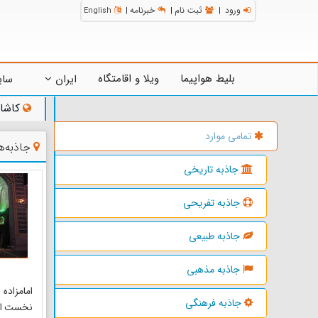
ورود
ثبت نام
خبرنامه
English
|
|
|
بلیط هواپیما
ویلا و اقامتگاه
ایران
سای
کاشا
تمامی موارد
جاذبه‌
جاذبه تاریخی
جاذبه تفریحی
جاذبه طبیعی
جاذبه مذهبی
امامزاد
جاذبه فرهنگی
نخست اس