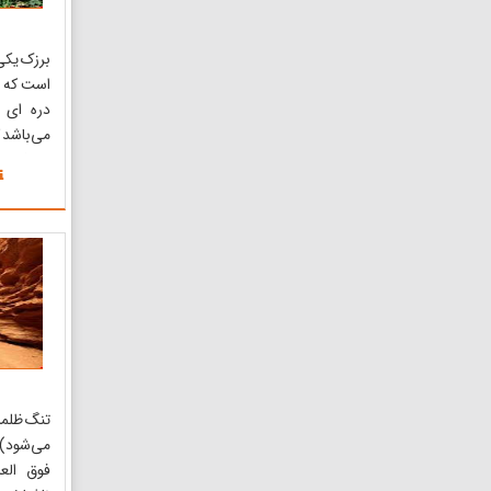
برزک یکی
است که د
دره ای 
می‌باشد 
در فاصل
شهرستان
برزک با 
منطقه دا
منطقه کا
داشتن کار
تنگ ظلما
می‌شود) 
فوق الع