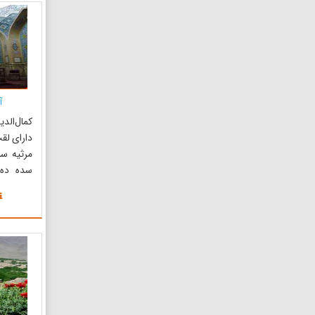
چارطاقی
(اتشکده
چهارط...
آ
کمال‌ال
دارای لق
مرثیه سر
سده ده
پادشاهی
کاشان چش
دوران زن
گذراند و
درگذشت. 