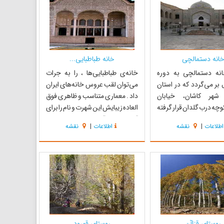
های قدیمی و با ارز...
بادگیرهای واقع در بالای پشت بام به
صورت طبیع...
انه دستمالچی
خانه طباطبایی‌...
ه دستمالچی به دوره
خانه‌ی طباطبایی‌ها ، را به جرات
 بر می‌گردد که در استان
می‌توان لقب عروس خانه‌های ایران
 شهر کاشان، خیابان
داد . معماری متناسب و ظاهری فوق
چه درب گلدان قرار گرفته
العاده زیبایش این شهرت و نام را برای
 خانه دستمالچی از جمله
آن به همراه آورده است. معمار این
اطلاعات
|
نقشه
اطلاعات
|
نقشه
قدیم کاشان می‌باشد که
خانه مشخص نیست و در سنه‌ی
‌های اندرونی و بیرونی
۱۲۵۰ ساخت آن آغاز شده است و
معماری بنا به صورت چهار
تمامی این خانه‌ی باشکوه در طول
 بوده و از فضاهای مهم
مدت ۱۰ سال ساخته شده است .این
 ...
بنا د...
روستای قزاآن
روستای قهرود