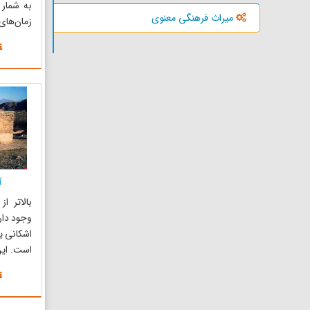
به شمار 
میراث فرهنگی معنوی
زمان‌ها
مطمئن ب
این محل
جرات نمی‌ک
بیرون بیا
دوران سل
اکثر ...
آ
بالاتر ا
وجود دار
است. این 
طور کامل 
با سقفی تق
ستون م