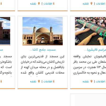
باغداری انجام می‌شود.
کاشان در مسیر خیابان امیر کبیر
عبادی خ
اطلاعات
|
نقشه
اطلاعات
|
نقشه
موجود در رودخانه ناشی از
کاشان قرار دارد که قدمت آن به
روستاییان غ
شمه‌های اشردون، سپر،
دوران قاجار بر می‌گردد . صحن مصفا
می‌نامند .‏
ه و سارمون است. دسترسی
،ایوان کاشیکاری مزین به نقاشی
بشر می‌با
ی مرق از طریق کاشان و از
مناظر و آبنما و درختان سرو سر...
طبیعی نزدی
راسم قالیشویا...
مسجد جامع کاشا...
مس
الیشویان نمایش واقعه
این مسجد از قدیمی‌ترین بنای
مسجد و 
لطان علی بن محمد باقر
تاریخی کاشان می‌باشد که در خیابان
باشکوه‌تر
(ع) در سال 113 هجرت در سزمین
باباافضل و در محله میدان کهنه از
است که ب
هال و نحوه به خاکسپاری
محلات قدیمی کاشان واقع شده
باغچه و گن
اده جلیل القدر توسط اهالی
است . این بنا داری گنبد آجری با
گلدسته، ا
اطلاعات
|
نقشه
اطلاعات
|
نقشه
ان است که هر ساله با
مقصوره و ایوان مرتفع زیر گنبد و
کاشان محس
رور خاصی معمولا در یکی
صحن وسیع ، دو شبستان بزرگ و
در خیابان
 میان نهم تا پانزدهم مهرماه
یک شبستان تحتانی در ضلع شمالی
شده در دو
‌شود که به روز قالیشویان
و حوضخانه در وسط می‌باشد . مناره
آجری که...
محمدت...