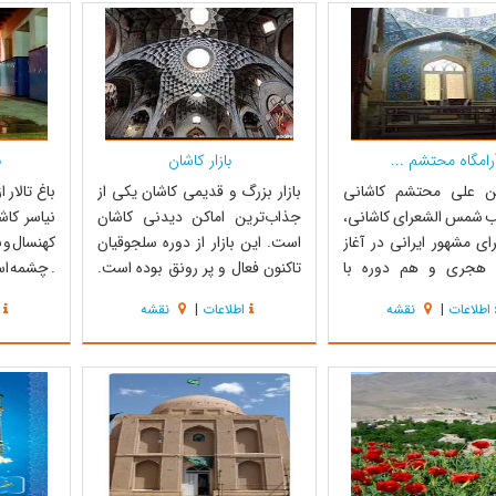
 یا چهار طاقی نیاسر
عزالدین بن شمس‌الدین می‌باشد و
نصیر الدی
 باستانی نیاسر) است.
مطابق همین سنگ قبر، کنیه‌اش با
بوده است .
ه...
رامگاه محتشم ...
بازار کاشان
ب
دین علی محتشم کاشانی
بازار بزرگ و قدیمی کاشان یکی از
باغ تالار 
ب شمس الشعرای کاشانی،
جذاب‌ترین اماکن دیدنی کاشان
نیاسر کاش
ای مشهور ایرانی در آغاز
است. این بازار از دوره سلجوقیان
کهنسال و 
 هجری و هم دوره با
تاکنون فعال و پر رونق بوده است.
. چشمه اس
 شاه طهماسب صفوی در
بسیاری از سیاحان نامدار اروپایی که
و چشم نواز
اطلاعات
|
نقشه
اطلاعات
|
نقشه
م به دنیا گشود. بیشتر
در قرون قبل بە ایران آمده و از کاشان
ختم می‌شود
دگی خود را در این شهر
هم دیدار کرده اند در سفرنامه‌های
تامین می
 در همین شهر هم در ربیع
خود عظمت، شکوه و زیبایی بازار را
باشکوهی 
الاول سال 996 هجری قمری
ستایش کرده اند. بازار ک...
است که به 
آرامگاه محتشم کاشا...