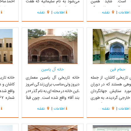
ته است. شاید همین
می‌شود به نام سلیمانیه که هفت
احمد ساخت
 بودن آن به جذابیت آن
هزار سال قدمت دارد. چشمه
نمونه ای ا
اطلاعات
|
نقشه
اطلاعات
|
نقشه
 اما مساله ای که وجود دارد
سلیمانیه در ضلع جنوب شرقی باغ
از نظر مع
 که برای رسیدن به این
تاریخی فین واقع گردیده و فاصله آن
1000 م
زمند یک بلد محلی و مهم‌تر
تا مرکز شهر شش کیلو متر است و در
امیراحمد
ازمند کسب مجوز از سازمان
واقع جزو قنوات است . آب چشمه به
می‌باشد ک
س...
واسطه داش...
مج...
حمام فین
خانه آل یاسین
 تاریخی کاشان، از جمله
خانه تاریخی آل یاسین معماری
خانه تار
کوهی هستند که در دوران
دیروز ولی مناسب برای زندگی امروز
کاشان و د
رد ستایش جهانگردان
،این خانه در محله ای به نام گذر «در
خارجی گردیده، به طوری
بند آقا» واقع شده است. چون قبلاً
ن فرانسوی می‌گوید :
این کوچه از دو طرف دارای در بوده به
است. خانه
اطلاعات
|
نقشه
اطلاعات
|
نقشه
ای کاشان فوق العاده عالی ،
آن در بند و چون عده ای از علما و
کاشانی د
ز هستند». این حمام‌ها با
سادات در این محله بوده اند به آن آقا
قرار دارد.
الی ویژگی‌های خاص یکی
می‌گویند. خانه آل یاسین در دوره
باز میگرد