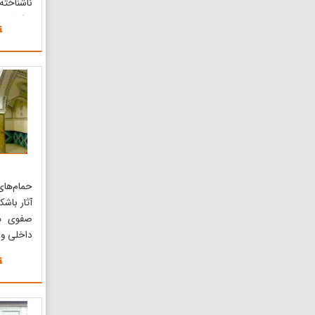
ناشناخ
ناشناخته
بیافزاید،
این است
منطقه نیا
از آن نی
محیط زی
حمام‌های
آثار باش
صفوی مو
داخلی و 
که شارد
«گرمابه‌ه
خوب و تمی
معماری ع