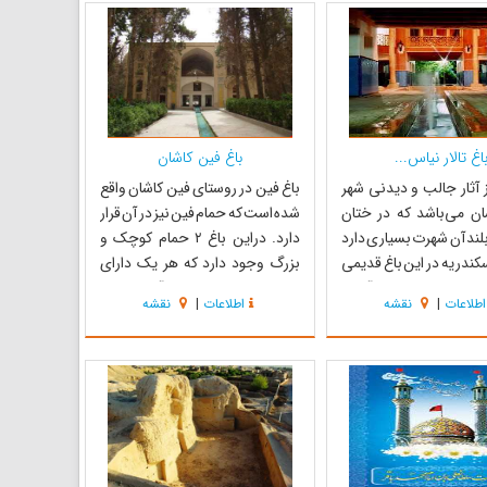
ن طوسی ویا پسر خواهر او
وی نصب شد اما مدتی بعد با حضور
 دکتر سعید نفیسی اور...
خانواده سهراب، سنگ سفید رنگی
جایگزین آن شد که...
اغ تالار نیاس...
باغ فین کاشان
از آثار جالب و دیدنی شهر
باغ فین در روستای فین کاشان واقع
ان می‌باشد که در ختان
شده است که حمام فین نیز در آن قرار
بلند آن شهرت بسیاری دارد
دارد. دراین باغ ۲ حمام کوچک و
کندریه در این باغ قدیمی
بزرگ وجود دارد که هر یک داراى
 جاری می‌باشد و به آبشار
خزینه و حوض‌هاى آب زیادی
اطلاعات
|
نقشه
اطلاعات
|
نقشه
 که آب درختان این باغ را
هستند. باغ فین کاشان نمونه‌ی قابل
‌کند . عمارت بسیار
ستایش از باغ‌های ایرانی است و تمام
در این باغ ساخته شده
مشخصه‌های مختلف باغهای ایرانی
کوشک تالار معرو...
در آن موجوداست. قرینه سازی...