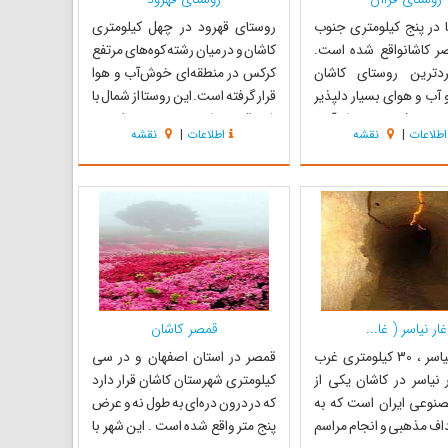
 در پنج کیلومتری جنوب
روستای قهرود در چهل کیلومتری
ر کاشانواقع شده است.
کاشان و در میان رشته کوه‌های مرتفع
دترین روستای کاشان
کرکس در منطقه‌ای خوش‌آب و هوا
 آب و هوای بسیار دلپذیر
قرار گرفته است. این روستا از شمال با
ن مردم فارسی و نژاد آنان
شهر قمصر، از جنوب غربی با کامو و
اطلاعات
|
نقشه
اطلاعات
|
نقشه
 مذهب آنان تشیع است و
رچقاده، از مشرق با روستای ابیانه و از
 اهالی قالی بافی و
شمال غرب با روستای قزاآن همسایه
ی‌باشد. گلاب و آلوچه و
می‌باشد. قهرود از زمستان‌های بسیار
‌ها از جمله محصولات این
سرد و تابستان خن...
..
غار نیاسر ( غا...
قمصر کاشان
آدرس : نیاسر ، 30 کیلومتری غرب
قمصر در استان اصفهان و در سی
 نیاسر در کاشان یکی از
کیلومتری شهرستان کاشان قرار دارد
صنوعی ایران است که به
که در درون دره‌ای به طول نه و عرض
اف مذهبی و انجام مراسم
پنج متر واقع شده است . این شهر با