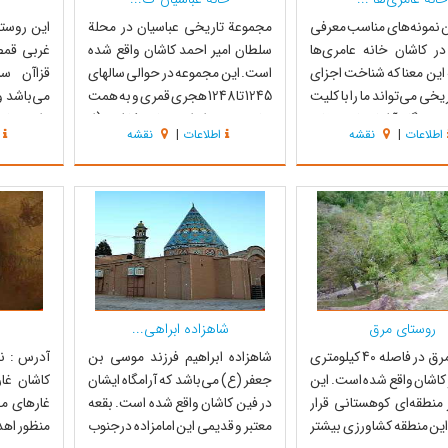
ین نمونه‌های مناسب معرفی
مجموعة تاریخی عباسیان در محلة
این روستا
ر کاشان خانه عامری‌ها
سلطان امیر احمد کاشان واقع شده
غربی قمص
 این معنا که شناخت اجزای
است. این مجموعه در حوالی سالهای
قزاآن سر
ریخی می‌تواند ما را با کلیت
1245 تا 1248 هجری قمری و به همت
می‌باشد و
و نگار آشنا سازد. خانه
حاج محمد ابراهیم تاجر کاشی (از
دارد. زبا
اطلاعات
|
نقشه
اطلاعات
|
نقشه
ا کاشان در محله سلطان
تجار معروف و بنام چینی و بلور جات
آریایی و
ر شمال معبر اصلی آن و در
در کاشان) شروع به ساخت گردید.
شغل اکثر
لوی و در جوار حمام سلطان
معمار این مجموعه فردی ناشناس
کشاورزی م
واقع شده است و ...
است که این بنا را در مدت 20 سال
سایر میوه
ساخت...
روستا می‌.
روستای مرق
شاهزاده ابراهی...
روستای مرق در فاصله 40 کیلومتری
شاهزاده ابراهیم فرزند موسی بن
کاشان واقع شده است. این
جعفر (ع) می‌باشد که آرامگاه ایشان
کاشان غار
 منطقه‌ای کوهستانی قرار
در فین کاشان واقع شده است. بقعه
غارهای م
 این منطقه کشاورزی بیشتر
معتبر و قدیمی این امامزاده درجنوب
منظور اهد