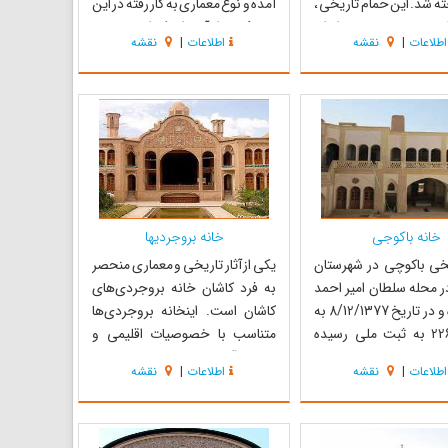
ه شد. این حمام تاریخی ،
آمده و نوع معماری به کار رفته در این
ز زیبا‌ترین حمام‌های ایران
بنا حکایت از آن دارد که این حمام و
اطلاعات
|
نقشه
اطلاعات
|
نقشه
ماری و تزئینات با وسعت
آسیاب در دوران صفویه ساخته شده
تر مربع در محله‌ی سلطان
است. در فاصله 5 متری زیارت 5 تن و
 واقع در خیابان علوی
در راهروی موجود ، آسیاب آبی نیاسر
ه وجه تسمیه آن به جهت
و حمام تاریخی صفوی...
خانه باکوجی
خانه بروجردیها
یخی باکوچی در شهرستان
یکی از آثار تاریخی و معماری منحصر
ر محله سلطان امیر احمد
به فرد کاشان خانه بروجردی‌های
واقع شده و در تاریخ 8/12/1377 به
کاشان است. اینخانه بروجردی‌ها
شماره 2267 به ثبت ملی رسیده
متناسب با خصوصیات اقلیمی و
 باکوچی یا خانه سپیده
شرایط آب و هوایی منطقه کویری
اطلاعات
|
نقشه
اطلاعات
|
نقشه
ر محله سلطان میر احمد
کاشان طراحی و ساخته شده، به گونه
 قدمت این بنا به عصر قاجار
ای که در گرمای شدید تابستان هوای
د. این خانه تاریخی از آن
خنک و بسیار مطبوعی از طریق