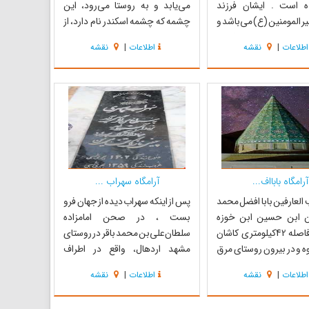
 است . ایشان فرزند
می‌یابد و به روستا می‌رود، این
ر المومنین (ع) می‌باشد و
چشمه که چشمه اسکندر نام دارد، از
در هم با دو واسطه فرزند
قدیمی‌ترین چشمه‌های شناخته
اطلاعات
|
نقشه
اطلاعات
|
نقشه
 اسلام حضرت محمد
شده است که 1680 متر بالای سطح
 به شمار می‌آیند، چرا
دریا می‌باشد. آبهای روان از کنار
شان اُمامه دختر زینب بنت
آتشکدهای زیاد دیگری نیز جریان
 (ص) می‌باشد. رسول
می‌یابد که این می‌تواند علامت
 همسر...
پرستش آناهی...
آرامگاه بابااف...
آرامگاه سهراب ...
العارفین بابا افضل محمد
پس از اینکه سهراب دیده از جهان فرو
 ابن حسین ابن خوزه
بست ، در صحن امامزاده
مرقی در فاصله 42کیلومتری کاشان
سلطان‌علی‌بن محمد باقر در روستای
وه و در بیرون روستای مرق
مشهد اردهال، واقع در اطراف
است . او یکی از علمای
کاشان،به خاک سپرده شد و در ابتدا،
اطلاعات
|
نقشه
اطلاعات
|
نقشه
یاه شناس وستاره شناس
یک کاشی فیروزه‌ای در محل دفن
اعتقاد بعضی استاد خواجه
سهراب سپهری به عنوان سنگ مزار