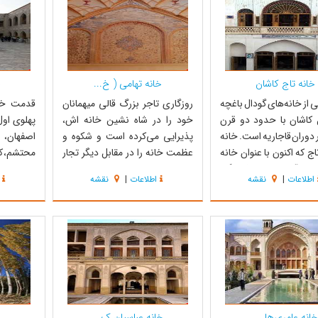
صر اصلی شهر (مسجد، بازار،
قاجاریه ساخته شده...
دسته خانه‌
خانه تاج کاشان
خانه تهامی ( خ...
خ
کی از خانه‌های گودال باغچه
روزگاری تاجر بزرگ قالی میهمانان
قدمت خان
 کاشان با حدود دو قرن
خود را در شاه نشین خانه اش،
پهلوی اول
دوران قاجاریه است. خانه
پذیرایی می‌کرده است و شکوه و
اصفهان،
ج که اکنون با عنوان خانه
عظمت خانه را در مقابل دیگر تجار
محتشم، کو
ن از آن کاربری فرهنگی
پشتوانه خود می‌دانسته است و
است. بنای
اطلاعات
|
نقشه
اطلاعات
|
نقشه
می‌شود دارای 700 مترمربع عرصه و
روزگاری نیز چون امروز شاه نشین
خانه‌های 
رمربع اعیانی و برخوردار از
این خانه‌ها میزبان میهمانانی هستند
فاقد بخش
ارزشمند بومی از نمونه
که از دور دست‌های ایران و دیگر
می‌باشد. 
عام مردم کاشان در آن د...
کشورها برای یافتن دمی آرامش به
طرف ساخت
این سو سفر...
معماری این
خانه عامری‌ها ...
خانه عباسیان ک...