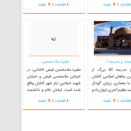
اص ساخته شده است.
ارتفاع متوسط هزار و نهصد متر از
اطلاعات
|
نقشه
اطلاعات
|
نقشه
ار را غار تالار یا غار رئیس
سطح دریا هم چون کمربندی سبز با
 ‏ غار نیاسر کاملاً دست ساز
بازوهای متعدد در امتداد دره‌های کم
شد ( به جز یک یا دو حفره
شیب کوه‌های بخش مرکزی ایران،
ک ‏ورودیها )...
تنیده شده‌است. حوضه آبی این ...
جد و مدرسه آ...
مقبره ملا محسن...
مدرسه آقا بزرگ از
مقبره ملامحسن فیض کاشانی، در
ین بناهای اسلامی کاشان
خیابان ملامحسن فیض و خیابان
ا معماری زیبای گودال
شهید اسلامی تبار شهر کاشان واقع
بد عظیم آجری، ایوان با دو
شده است. ایشان عالم و دانشمند
ز جالب‌ترین ابنیه تاریخی
قرن یازدهم هجری قمری بودند که
اطلاعات
|
نقشه
اطلاعات
|
نقشه
وب می‌شود. این بنا که
در کاشان دیده به جهان گشوده و در
 فاضل نراقی کاشان واقع
سن هشتاد و چهار سالگی، در بیست
ره قاجار و حدود سال‌های
و دوم ربیع‏ الثانی سال هزار و نهصد و
۱۲۵۰ تا ۱۲۶۰ به اهتمام سید
یک هجری قمری دار فانی را وداع
گفته و ...