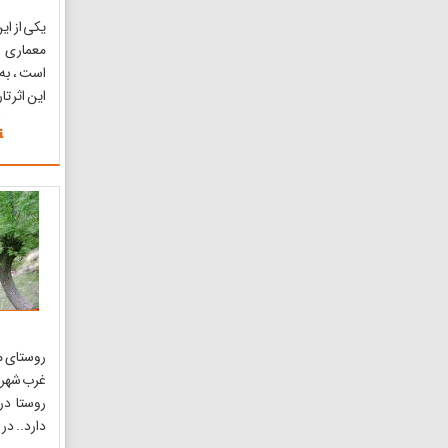
یکی از ا
معماری د
است ، به
این اثر تا
هنر نقش 
عامری‌ه
میراحمد د
خیابان ع
میر احمد 
غرب شهر 
روستا در
دارد.. در