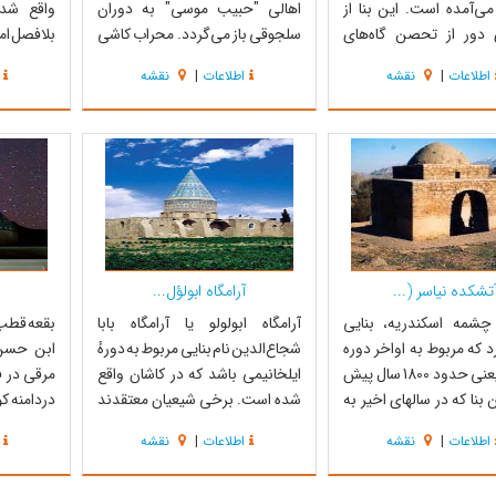
می‌آمده است. این بنا از
اهالی "حبیب موسی" به دوران
واقع شده
ی دور از تحصن گاه‌های
سلجوقی باز می‌گردد. محراب کاشی
بلافصل امی
وده و چنانچه مجرمی به
نفیسی که اواسط قرن هفتم توسط
نیز از ما
اطلاعات
|
نقشه
اطلاعات
|
نقشه
 پناهنده می‌شد، هیچکس
هنرمندان خاندان ابوطاهر کاشانی
پیامبر
رد او را به زور از این مکان
برای این بقعه ساخته شده است در
مصطفی(ص)
ورد. تاریخ ساخت این بنا به
موزه دوران اسلامی تهران نگهداری
که مادر ای
جوقی باز می‌گردد، ولی
می‌شود. در زمان صفویه به خصوص
رسول اله
شاه عباس اول به دل...
خدا(ص) از
تشکده نیاسر (...
آرامگاه ابولؤل...
ز چشمه اسکندریه، بنایی
آرامگاه ابولولو یا آرامگاه بابا
بقعه قطب 
د که مربوط به اواخر دوره
شجاع‌الدین نام بنایی مربوط به دورهٔ
ابن حسن
اشکانی یعنی حدود 1800 سال پیش
ایلخانیمی باشد که در کاشان واقع
بنا که در سالهای اخیر به
شده است. برخی شیعیان معتقدند
دردامنه ک
بازسازی شده، بدون دیوار،
مدفن ابولؤلؤ، قاتل عمر بن خطاب،
واقع شده 
اطلاعات
|
نقشه
اطلاعات
|
نقشه
ریبا گنبدی و استوار بر چهار
است. در سمت چپ، جلو بقعه،
عرفان ،گ
ی‌باشد که معروف به
سنگ قبری قرار دارد که متعلق به سید
بوده وبه 