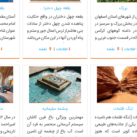
برزک
بقعه چهل دخترا...
بقع
 از شهرهای استان اصفهان
بقعه چهل دختران در واقع حکایت
آستان مق
ر بخش برزک و سرسبز در
پناهنده شدن چهل دختر از سادات
امام محمد
در دامنه کوههای کرکس
بنی هاشم از ترس اعمال جور و ستم و
عنوان شاخ
که در قسمت جنوب غربی و
پناه آوردن آنها در این مکان می‌باشد
ه حدود پنجاه کیلومتری
که بر اساس گفته و اعتقاد اهالی ، در
کیلومتری
اطلاعات
|
نقشه
اطلاعات
|
نقشه
 کاشان واقع شده است .
این مکان به امر الهی غایب شده اند
علاوه بر ا
دارا بودن هفتاد در صد گل
طوری که هیچ کس دیگر آنها را بعد از
کاشان مح
رای بیشترین سهم گل در
ورود به اینجا ندیده است. در داخل
اینکه مدفن
شان می‌باشد. همچنین با
بقعه بصورت نمادین...
فرزند امام 
خ...
تنگ ظلمات
چشمه سلیمانیه
حم
ت (تنگه ظلمات هم نامیده
مهمترین ویژگی باغ فین کاشان
یکی از جاذبه‌های طبیعی
سیستم آبرسانی منحصر به فرد آن
امیراحمد
اده کویر است که هنوز
است. آب باغ از چشمه ای تامین
تاریخی و 