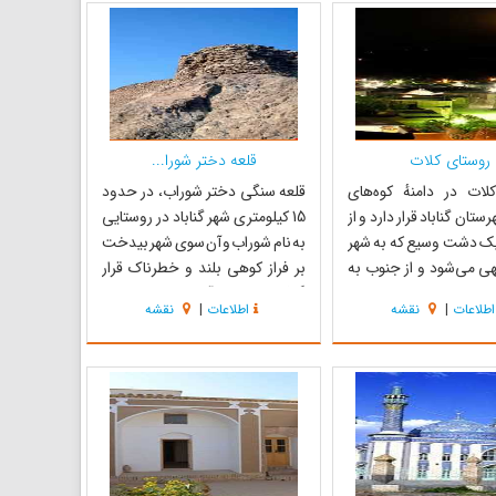
 سایر محصولات دانه‌ای
دو برج دیده‌بانی، آب انبار، عمارت
رد و این محل دارای پنج
باغ گلشن ، قلعه‌های تاریخی و
...
آرام...
روستای کلات
قلعه دختر شورا...
لات در دامنهٔ کوه‌های
قلعه سنگی دختر شوراب، در حدود
تان گناباد قرار دارد و از
15 کیلومتری شهر گناباد در روستایی
یک دشت وسیع که به شهر
به نام شوراب و آن سوی شهر بیدخت
تهی می‌شود و از جنوب به
بر فراز کوهی بلند و خطرناک قرار
 متصل می‌باشد که به
گرفته است. زیر آن باغی با نام کلاته
اطلاعات
|
نقشه
اطلاعات
|
نقشه
اغستان علیا از توابع
که از آن پسران صحرایی است واقع
هی می‌شود و از غرب به
شده. که امروزه دیگر قناتش آب
ی و از شرق با روستاهای
زیادی ندارد. پس از رسیدن به کلاته
ان و شهر کاخک همجوار
بالا رفتن از کوه سخت است و ...
.