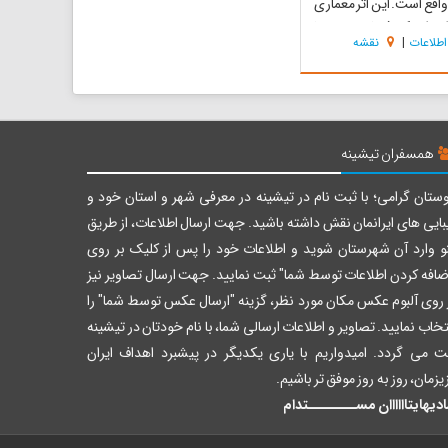
اقع است. این اثر معماری
ی از یک فضای مدوّر با
اطلاعات
|
نقشه
وطی و دیواری طویل و
بر یخدان که به دیوار سایه
روف است می‌باشد و اتاقک
جاورت آن وجود دارد. به
همسفران تیشینه
ستان گرامی؛ با ثبت نام در تیشینه در معرفی شهر و استان خود و
بایی های ایرانمان نقش داشته باشید. جهت ارسال اطلاعات، از طریق
و وارد آن شهرستان شوید و اطلاعات خود را پس از کلیک بر روی
ضافه کردن اطلاعات توسط شما" ثبت نمایید. جهت ارسال تصاویر نیز
 روی آلبوم عکس مکان مورد نظر، گزینه "ارسال عکس توسط شما" را
تخاب نمایید. تصاویر و اطلاعات ارسالی شما، با نام خودتان در تیشینه
ت می گردد. امیدواریم با یاری یکدیگر در پیشبرد اهداف ایران
یزمان، روز به روز موفق تر باشیم.
دیهایتاااااان مســــــــتدام