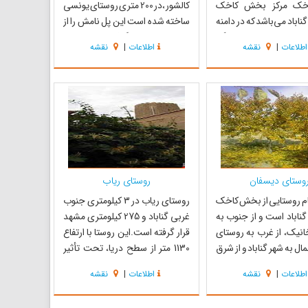
خک مرکز بخش کاخک
کالشور ،در 200 متری روستای یونسی
اباد می‌باشد که در دامنه
ساخته شده است این پل نامش را از
اکوه قرار داشته و زیارتگاه
روستای یونسی گرفته که در تلفظ
اطلاعات
|
نقشه
اطلاعات
|
نقشه
 بن موسی الرضا امامزاده
مردمان این دیار پول یونسی است.
مد عابد در دامنه تپه
این پل ظاهراً از آثار دوره صفویه است
این شهر همچنین مزار
که در دوره‌های بعد تعمیراتی در آن
پانصد متری امامزاده قرار
صورت گرفته است. پل یونسی دار...
وستای دیسفان
روستای ریاب
م روستایی از بخش کاخک
روستای ریاب در 3 کیلومتری جنوب
ناباد است و از جنوب به
غربی گناباد و 275 کیلومتری مشهد
نیک، از غرب به روستای
قرار گرفته است.این روستا با ارتفاع
مال به شهر گناباد و از شرق
1130 متر از سطح دریا، تحت تأثیر
اخک محدود است. در این
اقلیم نیمه بیابانی دارای
اطلاعات
|
نقشه
اطلاعات
|
نقشه
ود یک سوم اراضی به
تابستان‌های گرم و زمستانی‌های
ت و دو سوم بقیه به
سرد است . آثار تاریخی روستا مانند