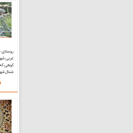
روشناون
شوراب هم
روستا آثار
غربی شهرس
کوهی که 
شمال شه
است قرارد
به جا م
حکایتهای 
می‌رساند.