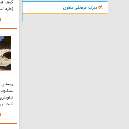
گرفته اس
میراث فرهنگی معنوی
(علیه الس
است. اما
بن جعفر (
این ادعا
نوادگان
شریفش از 
روستای
کیلومتری
سال و د
سرگذشتی
بیمرغ ا