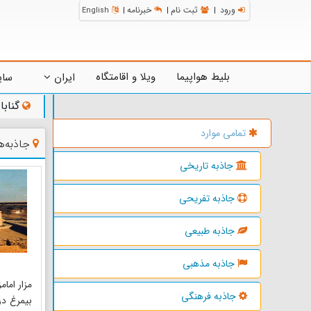
ورود
ثبت نام
خبرنامه
English
|
|
|
بلیط هواپیما
ویلا و اقامتگاه
ایران
سای
گنابا
تمامی موارد
جاذبه‌ه
جاذبه تاریخی
جاذبه تفریحی
جاذبه طبیعی
جاذبه مذهبی
مزار اما
جاذبه فرهنگی