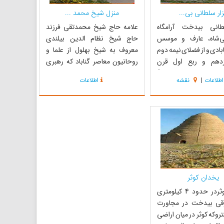
ار سلطانی بی...
منزل شیخ محمد ...
طانی بیدخت آرامگاه
علامه حاج شیخ محمدتقی فرزند
ى‌شاه، عارف و موسس
حاج شیخ نظام الدین بیلندی
بادى و از فضلاى نیمه دوم
معروف به شیخ بهلول از علما و
دهم و ربع اول قرن
روحانیون معاصر گناباد که رهبری
 هجرى است. مجموعهٔ
قیام تاریخی و مردمی مسجد
اطلاعات
|
نقشه
اطلاعات
ى که به نام بقعهٔ سلطانى
گوهرشاد را در سال 1314 شمسی علیه
شود، عبارت است از : چهار
کشف حجاب رضاخانی بر عهده
فرش شده به نام‌هاى
داشت؛ وی دانشمندی برجسته و
لا، کوثر و فردوس؛ دو حوض
مسلط به تاریخ انبیاء، اسلام، ادبیات
هاى سن...
عرب، فقه تشیع و اهل سنت، حا...
یخدان کوثر
یخدان کوثردر حدود 4 کیلومتری
قی بیدخت در مجاورت
روکه کوثر در میان اراضی