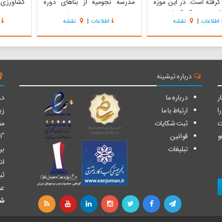
 گرفته است. در این موزه
مدرسه نجومیه از بناهای دوره
کشاورزی و
ت قدیمی و چگونگی کشت و
صفویه با معماری اسلامی است و به
مجموعه ا
اطلاعات
|
نقشه
اطلاعات
|
نقشه
عفران در دایره دید عموم
دلیل تدریس علم نجوم و افلاک در
پوشش مخر
 و بازدید کنندگان می‌توانند
این مکان به مدرسه نجومیه شهرت
بلند عمود 
ک شاهد مراحل گوناگون
یافته است. معماری این بنا شامل
اندازه مع
شت و برداشت زعفران در
هشتی ورودی دالان، صحن و
هایی در م
بیعی باشند...
حجره‌های پیرامون آ...
طور...
درباره تیشینه
ر
درباره ما
دو
ا
ارتباط با ما
زی
ت
ثبت شکایات
من
و
قوانین
"ا
تبلیغات
بر
ان
ثب
عز
شا