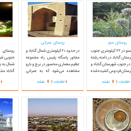
د ، نوده پشنگ ،اروک ،
و هوای سرد و منظره و آبشاری زیبا
زعفران و
جوار است . در نزدیک این
است که حدود 6 متر ارتفاع دارد. د...
اختصاص دا
 باستانی معروف به تپه...
قنات اصلی
روستای سنو
روستای عمرانی
روستای سنو در 22 کیلومتری جنوب
در حدود 20 کیلومتری شمال گناباد و
روستای ک
تان گناباد در دامنه رشته
مجاور پاسگاه پلیس راه مجموعه
جنوبی شهرس
در جنوب شهرستان گناباد و
عظیم معماری محصور در برج و بارو
شمال به 
رستان فردوس کشیده شده
مشاهده می‌شود که به عمرانی
گناباد من
ارد. آثار و بناهای تاریخی
شهرت دارد این روستا تا حدود سی
کوه‌هایی
اطلاعات
|
نقشه
اطلاعات
|
نقشه
انده از قدیم و همچنین
سال پیش مسکونی و آباد بوده در
روستای ب
تاریخی پیرامون این روستا
حال حاضر هم بافت قدیمی و
فردوس منت
قدمت آن را به بیش از 1500 سال قبل
تاریخی خود را کاملا حفظ نموده و
روستای سق
 آنچه که در طول ت...
بادگیرهای و تاسیسات دفاعی آن
فخ، دیسف
هنوز پا برجاست این...
است. کلا..