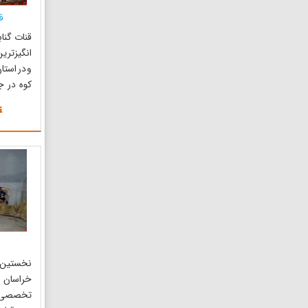
ق
قنات گنا
انگیزتری
و در استا
کوه در ج
دارد. قن
پدیده‌
ساخت انس
از مورخا
جلب کرد
تار...
نخستین
خراسان
تخصصی ز