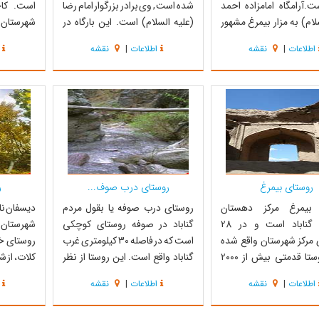
ت.آرامگاه امامزاده احمد
شده است , وی برادر بزرگوار امام رضا
است. کا
لام) به مزار بیمرغ مشهور
(علیه السلام) است. این بارگاه در
شهرستان گن
مزاده احمد را فرزند موسی
روی تپه مرتفعی در قسمت جنوب
رشته کوه بر
اطلاعات
|
نقشه
اطلاعات
|
نقشه
علیه السلام) می‌دانند؛ اما
شرقی کاخک واقع شده و صحن آن
برادر علی
 صحیح نیست؛ بلکه وی از
خیلی بلند و اراضی اطراف آن گود
سلطان مح
 آن حضرت است که نسب
است به طوری که صحن احتیاج به
مشرف به 
قرار ذیل است: ابو...
دیوار ندارد و بسیار خوش منظره و
علمدار در 
زیبا و م...
...
روستای بیمرغ
روستای درب صوف...
ر
 بیمرغ مرکز دهستان
روستای درب صوفه یا بقول مردم
دیسفان نا
پسکلوت گناباد است و در 28
گناباد در صوفه روستای کوچکی
شهرستان گ
 مرکز شهرستان واقع شده
است که در فاصله 30 کیلومتری غرب
روستای خا
است. روستا قدمتی بیش از ۲۰۰۰
گناباد واقع است. این روستا از نظر
کلات، از ش
ارای سابقه بس کهن و
موقعیت و زیبایی محل دارای اهمیت
به شهر ک
اطلاعات
|
نقشه
اطلاعات
|
نقشه
 طولانی است ، روستای
است و سه طرف آن کوه مرتفع قرار
روستا حد
ز اطراف با روستاهای
گرفته و مشتمل بر درخت‌های تنومند
کاشت درخ