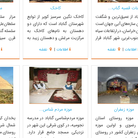
نات قصبه گناب...
کاخک
مز
باد از عمیق‌ترین و شگفت
کاخک نگین سرسبز کویر از توابع
مزار سل
ن سازه‌های آبی جهان است
شهرستان گناباد است که دارای دو
سلطان‌عل
ن خراسان، در ارتفاعات سیاه
دهستان به نام‌های کاخک به
سلسله گنا
نوب‌غربی شهر گناباد قرار
مرکزیت مرغش و دهستان زیبد به
قرن سیز
ات قصبه به عنوان یکی از
مرکزیت زیبد میباشد. بخش کاخک از
چهاردهم
اطلاعات
|
نقشه
اطلاعات
|
نقشه
های شگفت‌انگیز دست
شمال و شرق به بخش مرکزی گناباد ،
بناى کنون
ان است که توجه بسیاری
از شمال غرب به شهرستان بجستان از
نامیده مى‌
ن و پژوهشگران را به خود
غرب و جنوب غربی به بخش مرکزی
صحن سنگ‌
ه است. این قنات سابقه
شهرستان فردوس و از جنوب به
پایین، با
شهرستان سرایان و...
آب با لبه‌‌
موزه زعفران
موزه مردم شناس...
 موزه روستای استان
موزه مردم‌شناسی گناباد در مدرسه
 رضوی و اولین موزه
نجومیه، در کوی شرقی این شهر در
شمال شر
عفران کشور در روستای
نزدیکی مسجد جامع قرار دارد.
روستای مت