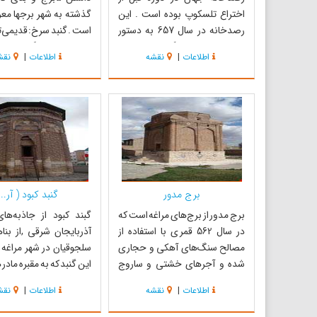
اختراع تلسکوپ بوده است . این
گذشته به شهر برجها مع
رصدخانه در سال 657 به دستور
است . گنبد سرخ: قدیمی‌ت
هلاکوخان نوه چنگیز خان مغول
تاریخی مراغه گنبد سرخ
اطلاعات
|
نقشه
اطلاعات
|
نقش
زیرنظر خواجه نصیرطوسی روی تپه
ای در غرب مراغه بنا شد. ساخت این
542هجری قمری د
بنا 15 سال به طول انجامید.
سلجوقیان بنا نهاده شد . 
درتشکیل این بنا شخصیت هایی
مربع شکل ، هر ضلع آن 
چون علامه قطب الدین فخرالدین
متر طول و 7متر ارتف...
مر...
برج مدور
گنبد کبود ( آر...
برج مدور از برج‌های مراغه است که
گبند کبود از جاذبه‌ها
در سال 562 قمری با استفاده از
آذربایجان شرقی ,از بناه
مصالح سنگ‌های آهکی و حجاری
سلجوقیان در شهر مراغه 
شده و آجرهای خشتی و ساروج
این گنبد که به مقبره مادر 
ساخته شده است. این بنا برج
اطلاعات
|
نقشه
اطلاعات
|
نقش
مدوری‌شکل است که ظاهری ساده
برج مدور واقع است. گنبد
دارد که با گنبدی دوپوش پوشیده
نظر ترکیب کلی مشابه سایر