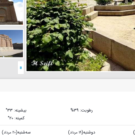
»
رطوبت: 39%
بیشینه
: 33°
کمینه
: 20°
)
دوشنبه
(
)
ﺳﻪشنبه
(
)
19 مرداد
20 مرداد