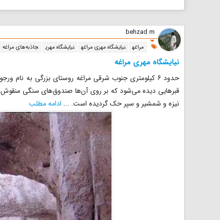
آب مخلوط کرده و از صافی رد
صابون‌های صنعتی همچ
می‌کنند. و در یک دیگ کمی گرم
عنوان شوینده اصلی در 
می‌کنند ، سپس...
مردم این شهرستان و سایر 
behzad m
مراغه
نیایشگاه مهری مراغه
نیایشگاه مهری
جاذبه‌های مراغه
نیایشگاه مهری مراغه
حدود 6 کیلومتری جنوب شرقی مراغه روستای بزرگی به نام 
قبرهایی دیده می‌شود که بر روی آن‌ها صندوق‌های سنگی منقوش و
نیزه و شمشیر و سپر حک گردیده است.
...
ادامه مطلب