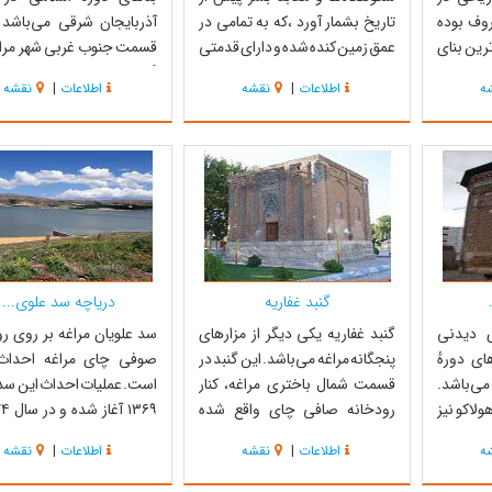
روف بوده
تاریخ بشمار آورد ،که به تمامی در
آذربایجان شرقی می‌باشد 
رین بنای
عمق زمین کنده شده و دارای قدمتی
قسمت جنوب غربی شهر مراغه
 می‌باشد
بیش از 3000 ساله می‌باشد و جز
گرفته‌است. نام بانی بنا و
ه
اطلاعات
|
نقشه
اطلاعات
|
نقشه
که بعد از دوره اسلامی در 15شوال
ورودی دالان مانند سراشیب
احداث آن‌را می‌توان از کتیبه
ر دوره
مقابلش راه دیگری ندارد. این معبد
شمالی و نام سازندهٔ آن را از
این بنای
که در 140 کیلومتری جنوب شرق
غربی ملاحظه نمود. این بنا 
قریب پنج
تبریز و 6 کیلومتری جنوب شرقی
۵۴۲ هجری در دورهٔ سلجوق
مراغه در رو...
دس...
گنبد غفاریه
دریاچه سد علوی...
ی دیدنی
گنبد غفاریه یکی دیگر از مزارهای
سد علویان مراغه بر روی ر
ای دورهٔ
پنجگانه مراغه می‌باشد. این گنبد در
صوفی چای مراغه احداث
می‌باشد.
قسمت شمال باختری مراغه، کنار
است. عملیات احداث این سد 
هولاکو نیز
رودخانه صافی چای واقع شده
معروف می‌باشد در حدود ۱۰ متری
است. تاریخ ساخت بنا بین
بهره‌برداری رسیده‌است. ط
ه
اطلاعات
|
نقشه
اطلاعات
|
نقشه
 کبود از
سال‌های ۷۲۵ و ۷۲۸ هجری قمری
 مزارهای
است, این گنبد در زمان حکومت