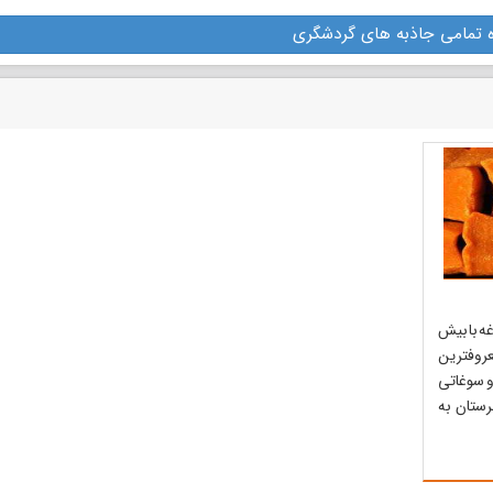
عنی مرکب
ایلخانیان و توسط سلطان ابوسعید
میلیون مترمکعب می‌باش
 تمامی جاذبه های گردشگری
ربنا...
بهادرخان ساخته شده‌است. برخی
مساحتی که این سد و حوزه 
از عناصر معماری در گ...
آن در بر گرفته 273...
ه با بیش
روفترین
و سوغاتی
رستان به
ین صابون
ه صنعتی
م رواج