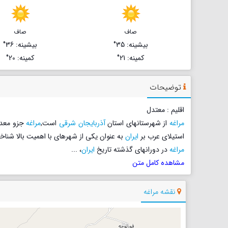
صاف
صاف
بیشینه
: 35°
بیشینه
: 36°
کمینه
: 21°
کمینه
: 20°
توضیحات
اقلیم : معتدل
مراغه
از شهرستانهای استان
آذربایجان شرقی
است,
مراغه
جزو معد
استیلای عرب بر
ایران
به عنوان یکی از شهرهای با اهمیت بالا شنا
مراغه
در دورانهای گذشته تاریخ
ایران
،
...
مشاهده کامل متن
نقشه مراغه