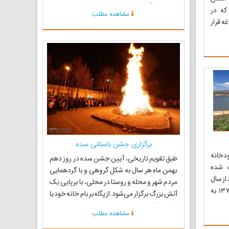
«دوک بزرگ شهر توسکان
که در
مشاهده مطلب
 قرار
 تاریخ
ٔ جبههٔ
 کتیبهٔ
در سال
یان به
برگزاری جشن باستانی سده
ودخانه
طبق تقویم تاریخی، آیین جشن سده در روز دهم
 شده
بهمن ماه هر سال به شکل گروهی و با گردهمایی
از سال
مردم شهر و محله و روستا در محلی، با برپایی یک
۱۳۶۹ آغاز شده و در سال ۱۳۷۴ به
آتش بزرگ برگزار می‌شود.از پگاه بر بام خانه خود یا
ول تاج
بر بلندی کوهست
مشاهده مطلب
سد علویان ۹۳۵ متر، عرض آن ۱۰ متر
است و ظرفیت گنجایش آن ۶۰