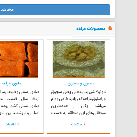
شده بود؛ ولی از گنبد و سقف آن در
موجود در مراغه است، ی
مشاهده
اثر مرور زمان چیزی برجای
از شبستانی است مرتفع بر زی
نمانده‌است. برای جلوگیر...
محصولات مراغه
سجوق و باسلوق ...
صابون مراغه
دونوع شیرینی محلی یعنی سجوق
صابون سنتی و طبیعی مراغ
وباسلوق مراغه که زبانزد خاص وعام
از۱۵۰ سال قدمت مع
میباشد. یکی از عمده‌ترین
صابون سنتی کشور بوده 
سوغاتی‌های این منطقه به حساب
اصلی و ارزشمند این شه
میآید. باسلیق یا باسلوق از نشاسته
اقصی نقاط کشور است. ا
اطلاعات
اطلاعات
،آب، شکر، گلاب، گردو،کره و پودر
که به صورت سنتی و نیم
نارگیل تهیه می‌شود. نشاسته را با
تولید می‌شود، به‌رغ