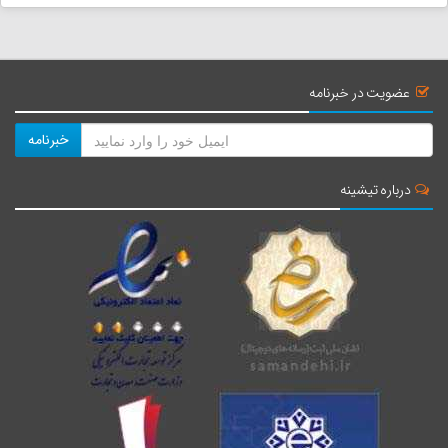
بقعه شیخ منصور خزایی دشتستان
فاصله : 52 کیلومتر
عضویت در خبرنامه
زمان : 40 دقیقه
خبرنامه
پارک جنگلی چاهکوتاه
درباره تیشینه
فاصله : 69 کیلومتر
زمان : 57 دقیقه
چشمه آبگرم اهرم
فاصله : 84 کیلومتر
زمان : 1 ساعت و 5 دقیقه