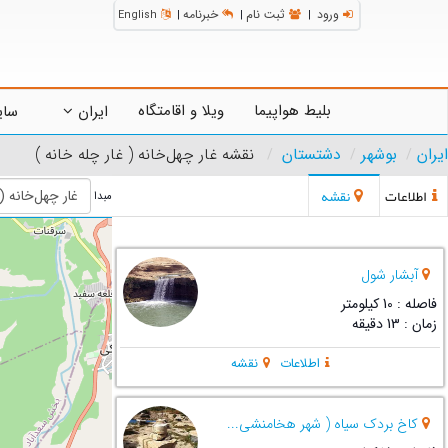
ورود
ثبت نام
خبرنامه
English
|
|
|
بلیط هواپیما
ویلا و اقامتگاه
ایران
سای
ایران
بوشهر
دشتستان
نقشه غار چهل‌خانه ( غار چله خانه )
اطلاعات
نقشه
مبدا
آبشار شول
فاصله : 10 کیلومتر
زمان : 13 دقیقه
اطلاعات
نقشه
کاخ بردک سیاه ( شهر هخامنشی...