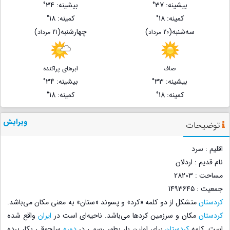
بیشینه
: 37°
بیشینه
: 34°
کمینه
: 18°
کمینه
: 18°
ﺳﻪشنبه
(
)
چهارشنبه
(
)
20 مرداد
21 مرداد
صاف
ابرهای پراکنده
بیشینه
: 33°
بیشینه
: 34°
کمینه
: 18°
کمینه
: 18°
ویرایش
توضیحات
اقلیم : سرد
نام قدیم : اردلان
مساحت : 28203
جمعیت : 1493645
کردستان
متشکل از دو کلمه «کرد» و پسوند «ستان» به معنی مکان می‌باشد.
کردستان
مکان و سرزمین کردها می‌باشد. ناحیه‌ای است در
ایران
واقع شده
است. کلمه
کردستان
برای اولین بار بطور رسمی در
دوره
سلجوقی بکار برده