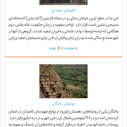
کلیسای سنندج
این بنا در ضلع غربی خیابان نمکی و در محله قدیمی (آغه زمان) که محله ای
مسیحی نشین است قرار دارد. اواخر صفویه در زمان حکومت شاه عباس دوم
هنگامی که ارامنه توسط دولت عثمانی به ایران تبعید شدند، گروهی از آنها در
شهر سنندج ساکن شدندودران زمان والیان اردلان برای مسیحیان تبعیدی این
کلیسارابنا ن...
اطلاعات
|
نقشه
روستای پالنگان
پالنگان یکی از روستاهای دهستان ژاورود از توابع شهرستان کامیاران در استان
کردستان است و در 47 کیلومتری شمال غرب این شهر و در دره تنگیور قرار دارد.
روستا در دامنه کوه و در 2 طرف دره قرار گرفته و خانه‌های آن با سنگ و عموما به