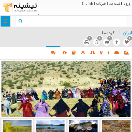
ورود
ثبت نام
خبرنامه
English
|
|
|
ggle
tion
ایران
کردستان
1
2
1
2