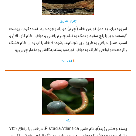
چرم سازی
امروزه برای به عمل آوردن خام (چرم) دو راه وجود دارد. آماده کردن پوست
گوسفند و بز با زاج سفید و نمک به نـام چـرم زاغـی و دباغی خام گاو ، الاغ و
اسب، عمـل دباغی به طریق زیر انجـام می‌شود : ۱- خام را آب زدن . خام خشک
را از دهات و نواحی اطراف به دباغی آورده و بسته به کلفتی و مقدار چربی پو...
اطلاعات
بنه
پسته وحشی (بنه)با نام علمی Pistacia Atlantica، درختی با ارتفاع ۲ تا ۷
متر است و معمولاً در کوه‌ها می‌روید و در پاییز به رنگ نارنجی خوش رنگی در