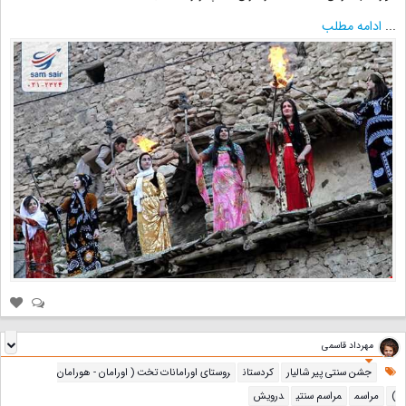
...
ادامه مطلب
مهرداد قاسمی
جشن سنتی پیر شالیار
کردستان
روستای اورامانات تخت ( اورامان - هورامان
)
مراسم
مراسم سنتی
درویش