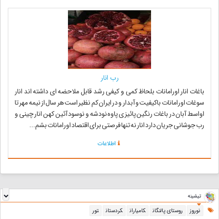
رب انار
باغات انار اورامانات بلحاظ کمی و کیفی رشد قابل ملاحضه ای داشته اند انار
سوغات اورامانات باکیفیت و آبدار و در ایران کم نظیر است هر سال از نیمه مهر تا
اواسط آبان در باغات رنگین پائیزی پاوه نودشه و نوسود آئین کهن انار چینی و
رب جوشانی جریان دارد انار نه تنها فرصتی برای اقتصاد اورامانات بشم...
اطلاعات
تیشینه
نوروز
روستای پالنگان
کامیاران
کردستان
تور