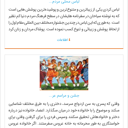
لباس محلی مردم...
لباس کردی یکی از زیباترین و متنوع‌ترین و پوشیده‌ترین پوشش هایی است
که به نوشته سیاحان در سفرنامه هایشان در سطح فرهنگ مردم دنیا کم نظیر
است . به طوری که این لباس در چندین جشنواره مختلف بین المللی مقام اول را
از لحاظ پوشش و زیبائی و تنوع کسب نموده است. پوشاک مردان و زنان کرد
شامل تن‌پو...
اطلاعات
جشن و مراسم عر...
وقتى که پسرى به سن ازدواج مى‏رسد، دخترى را به طرق مختلف شناسایى
مى‏کند و موضوع را با خانواده خود در میان مى‏گذارد. اعضاء خانواده نیز درباره
دختر و خانواده‏اش تحقیق مى‏کنند وسپس فردى را براى گرفتن وقتى براى
خواستگارى به طور محرمانه به خانه عروس مى‏فرستند. اگر خانواده عروس