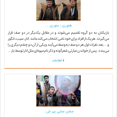
هنورى ، منورى ...
بازیکنان به دو گروه تقسیم مى‌شوند و در مقابل یکدیگر در دو صف قرار
مى‌گیرند. هریک از افراد براى خود نامى انتخاب مى‌کند مانند: انار، سیب، انگور
و ... بعد نفرات اول هر دو صف به‌وسط مى‌آیند و یکى از آن دو چشم دیگرى را
مى‌بندد . پس از خواندن عبارتى شعرگونه و ذکر نام میوه‌اى مثل انار توسط باز...
اطلاعات
جشن سنتی پیر ش...